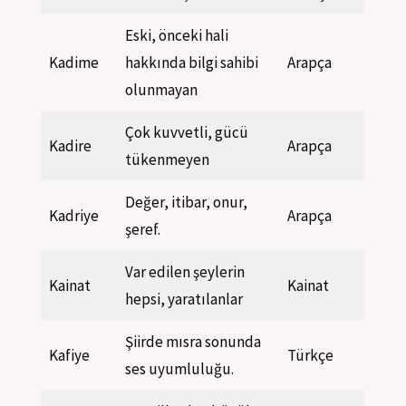
Eski, önceki hali
Kadime
hakkında bilgi sahibi
Arapça
olunmayan
Çok kuvvetli, gücü
Kadire
Arapça
tükenmeyen
Değer, itibar, onur,
Kadriye
Arapça
şeref.
Var edilen şeylerin
Kainat
Kainat
hepsi, yaratılanlar
Şiirde mısra sonunda
Kafiye
Türkçe
ses uyumluluğu.