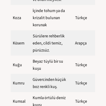
İçinde tohum ya da
Koza
krizalit bulunan
Türkçe
korunak
Sürülere rehberlik
Kösem
eden, cildi temiz,
Arapça
pürüzsüz.
Beyaz tüylü bir su
Kuğu
Türkçe
kuşu
Güvercinden küçük
Kumru
Türkçe
boz renkli kuş.
Kumla örtülü deniz
Kumsal
Türkçe
kıyısı