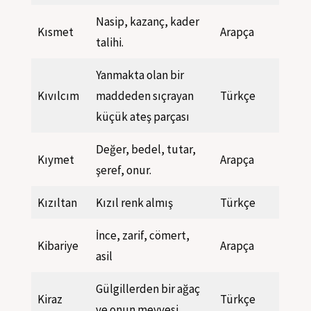
Nasip, kazanç, kader
Kısmet
Arapça
talihi.
Yanmakta olan bir
Kıvılcım
maddeden sıçrayan
Türkçe
küçük ateş parçası
Değer, bedel, tutar,
Kıymet
Arapça
şeref, onur.
Kızıltan
Kızıl renk almış
Türkçe
İnce, zarif, cömert,
Kibariye
Arapça
asil
Gülgillerden bir ağaç
Kiraz
Türkçe
ve onun meyvesi.