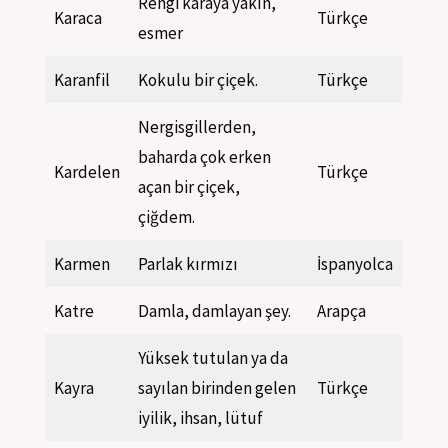
Rengi karaya yakın,
Karaca
Türkçe
esmer
Karanfil
Kokulu bir çiçek.
Türkçe
Nergisgillerden,
baharda çok erken
Kardelen
Türkçe
açan bir çiçek,
çiğdem.
Karmen
Parlak kırmızı
İspanyolca
Katre
Damla, damlayan şey.
Arapça
Yüksek tutulan ya da
Kayra
sayılan birinden gelen
Türkçe
iyilik, ihsan, lütuf