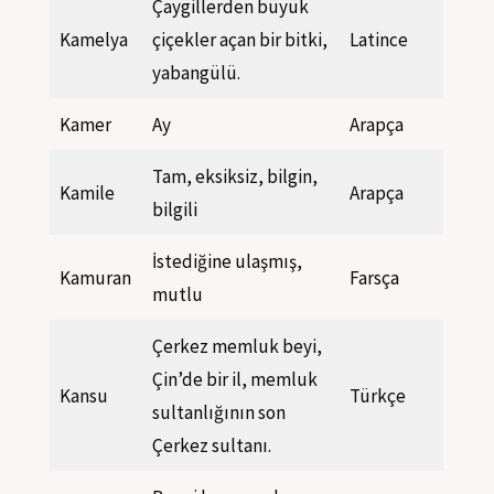
Çaygillerden büyük
Kamelya
çiçekler açan bir bitki,
Latince
yabangülü.
Kamer
Ay
Arapça
Tam, eksiksiz, bilgin,
Kamile
Arapça
bilgili
İstediğine ulaşmış,
Kamuran
Farsça
mutlu
Çerkez memluk beyi,
Çin’de bir il, memluk
Kansu
Türkçe
sultanlığının son
Çerkez sultanı.