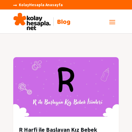
KolayHesapla Anasayfa

R Harfi ile Başlayan Kız Bebek